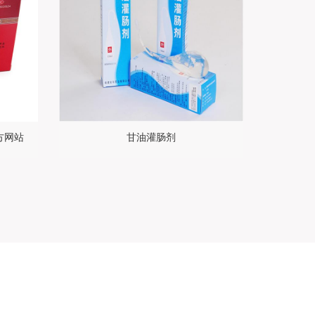
方网站
甘油灌肠剂