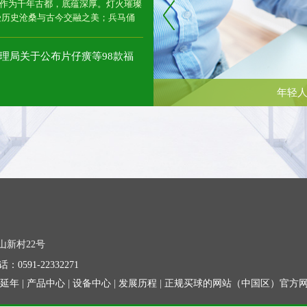
西安作为千年古都，底蕴深厚。灯火璀璨
受历史沧桑与古今交融之美；兵马俑
中同事们热情交流、互助前行。此次
，增强凝聚力，激励我们以饱满热情
理局关于公布片仔癀等98款福
年轻
新村22号
话：0591-22332271
延年
|
产品中心
|
设备中心
|
发展历程
|
正规买球的网站（中国区）官方