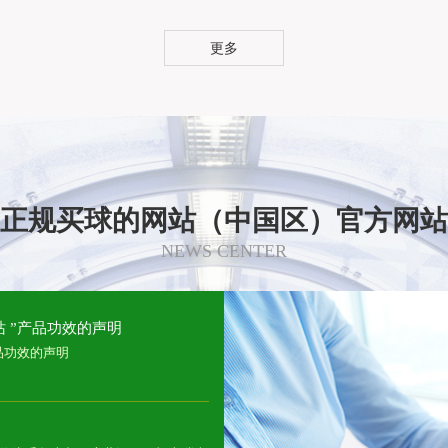
更多
正规买球的网站（中国区）官方网站
NEWS CENTER
 ”产品功效的声明
品功效的声明