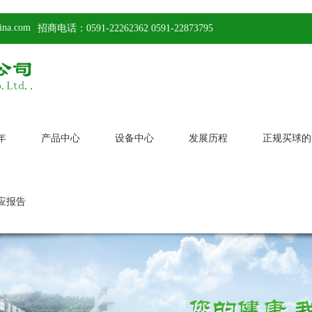
na.com
招商电话：0591-22262362 0591-22873795
年
产品中心
设备中心
发展历程
正规买球的
应报告