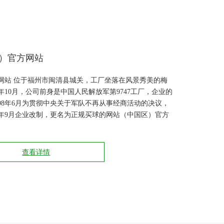
）官方网站
网站 位于福州市闽清县城关，工厂坐落在风景秀美的梅
年10月，
公司前身是中国人民解放军第9747工厂，企业的
98年6月为贯彻中央关于军队不再从事经商活动的决议，
1年9月企业改制，更名为正规买球的网站（中国区）官方
查看详情